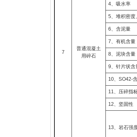
4
、吸水率
5
、堆积密度
6
、含泥量
7
、有机含量
普通混凝土
7
8
、泥块含量
用碎石
9
、针片状含
10
、SO42-
11
、压碎指
12
、坚固性
13
、岩石强