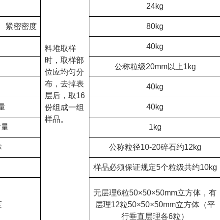
24kg
、紧密密度
80kg
40kg
料堆取样
时，取样部
公称粒级20mm以上1kg
位应均匀分
布，去掉表
40kg
层后，取16
量
40kg
份组成一组
样品。
含量
1kg
标
公称粒径10-20碎石约12kg
样品必须保证规定5个粒级共约10kg
无层理6粒50×50×50mm立方体，有
度
层理12粒50×50×50mm立方体（平
行垂直层理各6粒）