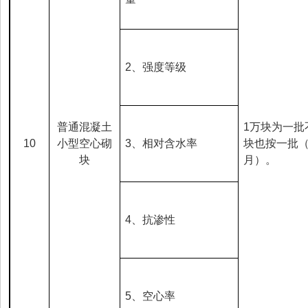
2
、强度等级
普通混凝土
1
万块为一批
10
小型空心砌
3
、相对含水率
块也按一批
块
月）。
4
、抗渗性
5
、空心率