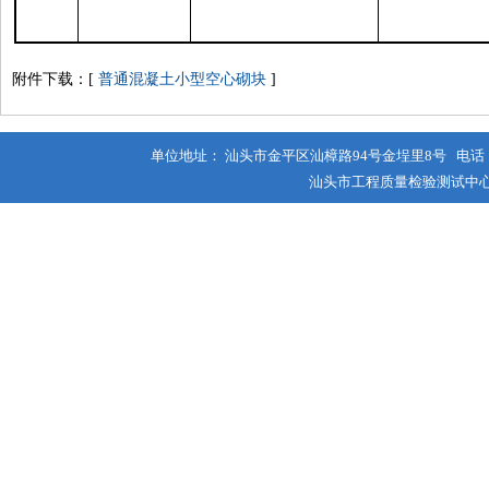
附件下载：[
普通混凝土小型空心砌块
]
单位地址： 汕头市金平区汕樟路94号金埕里8号 电话：0754-88
汕头市工程质量检验测试中